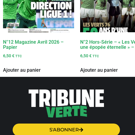
N°12 Magazine Avril 2026 –
N°2 Hors-Série – « Les Ve
Papier
une épopée éternelle » –
6,50
€
6,50
€
TTC
TTC
Ajouter au panier
Ajouter au panier
S'ABONNER