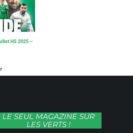
illet HS 2025 –
r
LE SEUL MAGAZINE SUR
LES VERTS !